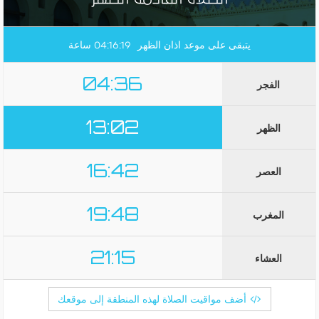
يتبقى على موعد اذان الظهر
ساعة
04:16:18
04:36
الفجر
13:02
الظهر
16:42
العصر
19:48
المغرب
21:15
العشاء
أضف مواقيت الصلاة لهذه المنطقة إلى موقعك