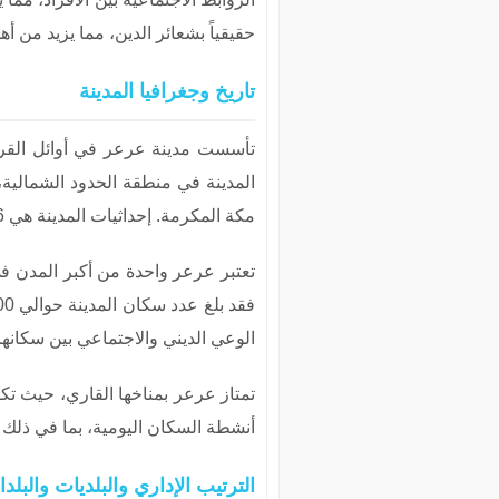
حقيقياً بشعائر الدين، مما يزيد من 
تاريخ وجغرافيا المدينة
مكة المكرمة. إحداثيات المدينة هي 30.9756° شمالاً و41.0709° شرقاً، وترتفع عن سطح البحر بمقدار 600 متر.
الوعي الديني والاجتماعي بين سكانها،
تمتاز عرعر بمناخها القاري، حيث تك
أنشطة السكان اليومية، بما في ذلك 
الترتيب الإداري والبلديات والبلدا