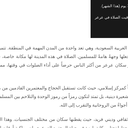
اقيت الصلاة في عرعر
لعربية السعودية، وهي تعد واحدة من المدن المهمة في المنطقة. تتمي
علها وجهةً هامةً للمسلمين. الصلاة في هذه المدينة لها مكانة خاصة، حيث
بر سكان عرعر من أكثر الناس حرصاً على أداء الصلوات في وقتها، مم
ماً كمركز إسلامي، حيث كانت تستقبل الحجاج والمعتمرين القادمين من مخ
رة دينية، بل تمتد لتكون رمزاً من رموز الوحدة والتلاحم بين المسلم
واءً من الروحانية والتقرب إلى الله.
ثقافي وديني فريد، حيث يقطنها سكان من مختلف الجنسيات. وهذا ال
 يجعلها تحتل مكانة بارزة في حياة المجتمع العرعري. إن مواكبة أوقات ا