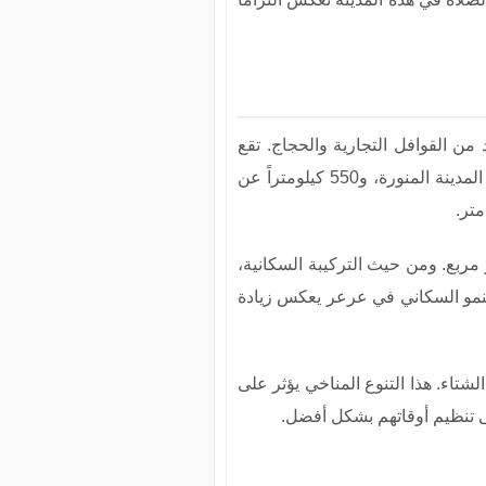
 وكانت تُعتبر نقطة انطلاق للعديد من القوافل التجارية والحجاج. تقع
المدينة في منطقة الحدود الشمالية، وتبعد حوالي 1000 كيلومتر عن العاصمة الرياض، و450 كيلومتراً عن المدينة المنورة، و550 كيلومتراً عن
 المدن في المنطقة من حيث المساحة، حيث تبلغ مساحتها حوالي 100 كيلومتر مربع. ومن حيث التركيبة السكانية،
ل المملكة. إن النمو السكاني في عرعر يعكس زيادة
تاء. هذا التنوع المناخي يؤثر على
ى تنظيم أوقاتهم بشكل أفضل.