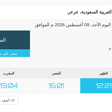
لعربية السعودية، عرعر.
اليوم
الأحد، 09 أغسطس 2026 م الموافق
الص
يتبقى على م
الظهر
العصر
المغرب
19:04
16:01
12:21
أضف موا