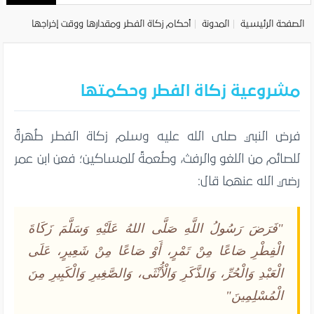
الصفحة الرئيسية
المدونة
أحكام زكاة الفطر ومقدارها ووقت إخراجها
مشروعية زكاة الفطر وحكمتها
فرض النبي صلى الله عليه وسلم زكاة الفطر طُهرةً
للصائم من اللغو والرفث، وطُعمةً للمساكين؛ فعن ابن عمر
رضي الله عنهما قال:
"فَرَضَ رَسُولُ اللَّهِ صَلَّى اللهُ عَلَيْهِ وَسَلَّمَ زَكَاةَ
الْفِطْرِ صَاعًا مِنْ تَمْرٍ، أَوْ صَاعًا مِنْ شَعِيرٍ، عَلَى
الْعَبْدِ وَالْحُرِّ، وَالذَّكَرِ وَالْأُنْثَى، وَالصَّغِيرِ وَالْكَبِيرِ مِنَ
الْمُسْلِمِينَ"