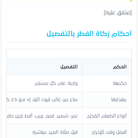
[متفق عليه].
أحكام زكاة الفطر بالتفصيل
الحكم
التفصيل
حكمها
واجبة على كل مسلم
مقدارها
صاع من غالب قوت البلد (= نحو 2.5 كجم تقريباً)
أنواع الطعام المُخرَج
تمر، شعير، قمح، زبيب، أقط (جبن جاف)، 
أفضل وقت للإخراج
قبل صلاة العيد مباشرة