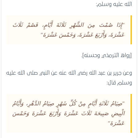
الله عليه وسلم:
"إِذَا صُمْتَ مِنَ الشَّهْرِ ثَلَاثَةَ أَيَّامٍ، فَصُمْ ثَلَاثَ
عَشْرَةَ، وَأَرْبَعَ عَشْرَةَ، وَخَمْسَ عَشْرَةَ"
[رواه الترمذي وحسنه].
وعن جرير بن عبد الله رضي الله عنه عن النبي صلى الله عليه
وسلم قال:
"صِيَامُ ثَلَاثَةِ أَيَّامٍ مِنْ كُلِّ شَهْرٍ صِيَامُ الدَّهْرِ، وَأَيَّامُ
الْبِيضِ صَبِيحَةَ ثَلَاثَ عَشْرَةَ وَأَرْبَعَ عَشْرَةَ وَخَمْسَ
عَشْرَةَ"