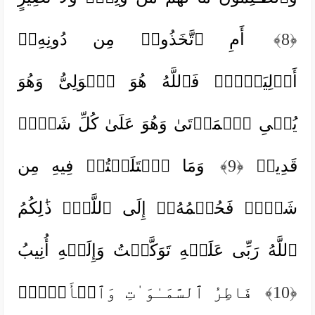
﴿8﴾
أَمِ ٱتَّخَذُوا۟ مِن دُونِهِۦۤ
أَوۡلِیَاۤءَۖ فَٱللَّهُ هُوَ ٱلۡوَلِیُّ وَهُوَ
یُحۡیِ ٱلۡمَوۡتَىٰ وَهُوَ عَلَىٰ كُلِّ شَیۡءࣲ
قَدِیرࣱ
﴿9﴾
وَمَا ٱخۡتَلَفۡتُمۡ فِیهِ مِن
شَیۡءࣲ فَحُكۡمُهُۥۤ إِلَى ٱللَّهِۚ ذَ ٰ⁠لِكُمُ
ٱللَّهُ رَبِّی عَلَیۡهِ تَوَكَّلۡتُ وَإِلَیۡهِ أُنِیبُ
﴿10﴾
فَاطِرُ ٱلسَّمَـٰوَ ٰ⁠تِ وَٱلۡأَرۡضِۚ