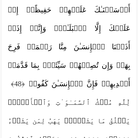
أَرۡسَلۡنَـٰكَ عَلَیۡهِمۡ حَفِیظًاۖ إِنۡ
عَلَیۡكَ إِلَّا ٱلۡبَلَـٰغُۗ وَإِنَّاۤ إِذَاۤ
أَذَقۡنَا ٱلۡإِنسَـٰنَ مِنَّا رَحۡمَةࣰ فَرِحَ
بِهَاۖ وَإِن تُصِبۡهُمۡ سَیِّئَةُۢ بِمَا قَدَّمَتۡ
أَیۡدِیهِمۡ فَإِنَّ ٱلۡإِنسَـٰنَ كَفُورࣱ
﴿48﴾
لِّلَّهِ مُلۡكُ ٱلسَّمَـٰوَ ٰ⁠تِ وَٱلۡأَرۡضِۚ
یَخۡلُقُ مَا یَشَاۤءُۚ یَهَبُ لِمَن یَشَاۤءُ