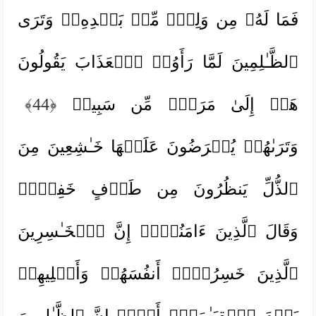
فَمَا لَهُۥ مِن وَلِیࣲّ مِّنۢ بَعۡدِهِۦۗ وَتَرَى
ٱلظَّـٰلِمِینَ لَمَّا رَأَوُا۟ ٱلۡعَذَابَ یَقُولُونَ
هَلۡ إِلَىٰ مَرَدࣲّ مِّن سَبِیلࣲ
﴿44﴾
وَتَرَىٰهُمۡ یُعۡرَضُونَ عَلَیۡهَا خَـٰشِعِینَ مِنَ
ٱلذُّلِّ یَنظُرُونَ مِن طَرۡفٍ خَفِیࣲّۗ
وَقَالَ ٱلَّذِینَ ءَامَنُوۤا۟ إِنَّ ٱلۡخَـٰسِرِینَ
ٱلَّذِینَ خَسِرُوۤا۟ أَنفُسَهُمۡ وَأَهۡلِیهِمۡ
یَوۡمَ ٱلۡقِیَـٰمَةِۗ أَلَاۤ إِنَّ ٱلظَّـٰلِمِینَ