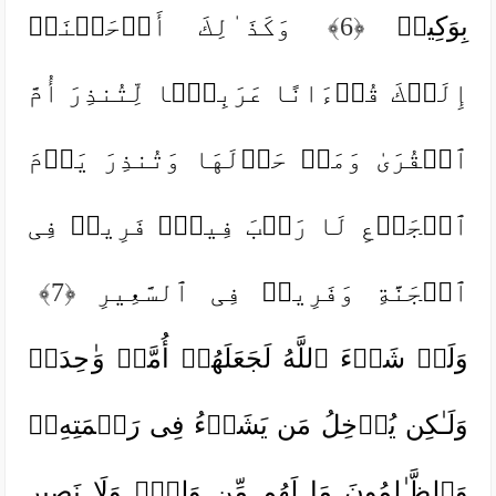
بِوَكِیلࣲ
﴿6﴾
وَكَذَ ٰ⁠لِكَ أَوۡحَیۡنَاۤ
إِلَیۡكَ قُرۡءَانًا عَرَبِیࣰّا لِّتُنذِرَ أُمَّ
ٱلۡقُرَىٰ وَمَنۡ حَوۡلَهَا وَتُنذِرَ یَوۡمَ
ٱلۡجَمۡعِ لَا رَیۡبَ فِیهِۚ فَرِیقࣱ فِی
ٱلۡجَنَّةِ وَفَرِیقࣱ فِی ٱلسَّعِیرِ
﴿7﴾
وَلَوۡ شَاۤءَ ٱللَّهُ لَجَعَلَهُمۡ أُمَّةࣰ وَ ٰ⁠حِدَةࣰ
وَلَـٰكِن یُدۡخِلُ مَن یَشَاۤءُ فِی رَحۡمَتِهِۦۚ
وَٱلظَّـٰلِمُونَ مَا لَهُم مِّن وَلِیࣲّ وَلَا نَصِیرٍ