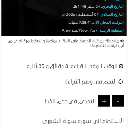
التاريخ الهجري
:
24 صفر 1448 هـ
التاريخ الميلادي
:
07 أغسطس 2026 م
التوقيت المحلي الان
:
7:38:42 :صباحًا
المنطقة الزمنية
: America/New_York
ملاحظة: يمكنك الضغط على الاية لسماعها والضغط مرة اخرى من
أجل ايقاف تشغيلها
الوقت المقدر للقراءة:
8 دقائق و 35 ثانية
.
التحم في وضع القراءة
+
-
التحكم في حجم الخط
الاستماع الى سورة سورة الشورى