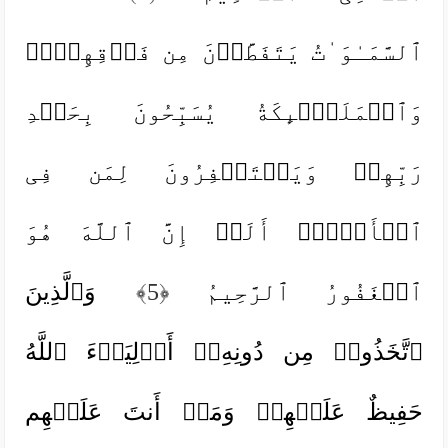
ٱلسَّمَـٰوَ ٰ⁠تُ یَتَفَطَّرۡنَ مِن فَوۡقِهِنَّۚ
وَٱلۡمَلَـٰۤىِٕكَةُ یُسَبِّحُونَ بِحَمۡدِ
رَبِّهِمۡ وَیَسۡتَغۡفِرُونَ لِمَن فِی
ٱلۡأَرۡضِۗ أَلَاۤ إِنَّ ٱللَّهَ هُوَ
ٱلۡغَفُورُ ٱلرَّحِیمُ
﴿5﴾
وَٱلَّذِینَ
ٱتَّخَذُوا۟ مِن دُونِهِۦۤ أَوۡلِیَاۤءَ ٱللَّهُ
حَفِیظٌ عَلَیۡهِمۡ وَمَاۤ أَنتَ عَلَیۡهِم