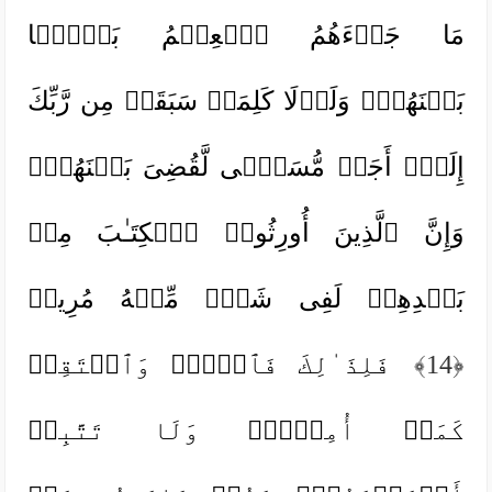
مَا جَاۤءَهُمُ ٱلۡعِلۡمُ بَغۡیَۢا
بَیۡنَهُمۡۚ وَلَوۡلَا كَلِمَةࣱ سَبَقَتۡ مِن رَّبِّكَ
إِلَىٰۤ أَجَلࣲ مُّسَمࣰّى لَّقُضِیَ بَیۡنَهُمۡۚ
وَإِنَّ ٱلَّذِینَ أُورِثُوا۟ ٱلۡكِتَـٰبَ مِنۢ
بَعۡدِهِمۡ لَفِی شَكࣲّ مِّنۡهُ مُرِیبࣲ
﴿14﴾
فَلِذَ ٰ⁠لِكَ فَٱدۡعُۖ وَٱسۡتَقِمۡ
كَمَاۤ أُمِرۡتَۖ وَلَا تَتَّبِعۡ