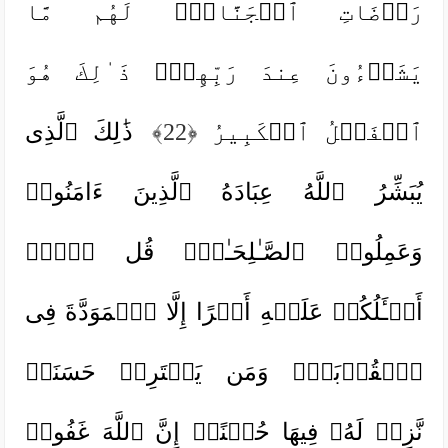
رَوۡضَاتِ ٱلۡجَنَّاتِۖ لَهُم مَّا
یَشَاۤءُونَ عِندَ رَبِّهِمۡۚ ذَ ٰ⁠لِكَ هُوَ
ٱلۡفَضۡلُ ٱلۡكَبِیرُ
﴿22﴾
ذَ ٰ⁠لِكَ ٱلَّذِی
یُبَشِّرُ ٱللَّهُ عِبَادَهُ ٱلَّذِینَ ءَامَنُوا۟
وَعَمِلُوا۟ ٱلصَّـٰلِحَـٰتِۗ قُل لَّاۤ
أَسۡـَٔلُكُمۡ عَلَیۡهِ أَجۡرًا إِلَّا ٱلۡمَوَدَّةَ فِی
ٱلۡقُرۡبَىٰۗ وَمَن یَقۡتَرِفۡ حَسَنَةࣰ
نَّزِدۡ لَهُۥ فِیهَا حُسۡنًاۚ إِنَّ ٱللَّهَ غَفُورࣱ