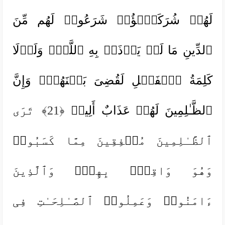
لَهُمۡ شُرَكَـٰۤؤُا۟ شَرَعُوا۟ لَهُم مِّنَ
ٱلدِّینِ مَا لَمۡ یَأۡذَنۢ بِهِ ٱللَّهُۚ وَلَوۡلَا
كَلِمَةُ ٱلۡفَصۡلِ لَقُضِیَ بَیۡنَهُمۡۗ وَإِنَّ
ٱلظَّـٰلِمِینَ لَهُمۡ عَذَابٌ أَلِیمࣱ
﴿21﴾
تَرَى
ٱلظَّـٰلِمِینَ مُشۡفِقِینَ مِمَّا كَسَبُوا۟
وَهُوَ وَاقِعُۢ بِهِمۡۗ وَٱلَّذِینَ
ءَامَنُوا۟ وَعَمِلُوا۟ ٱلصَّـٰلِحَـٰتِ فِی