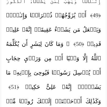
إِنَـٰثࣰا وَیَهَبُ لِمَن یَشَاۤءُ ٱلذُّكُورَ
﴿49﴾
أَوۡ یُزَوِّجُهُمۡ ذُكۡرَانࣰا وَإِنَـٰثࣰاۖ
وَیَجۡعَلُ مَن یَشَاۤءُ عَقِیمًاۚ إِنَّهُۥ عَلِیمࣱ
قَدِیرࣱ
﴿50﴾
۞ وَمَا كَانَ لِبَشَرٍ أَن یُكَلِّمَهُ
ٱللَّهُ إِلَّا وَحۡیًا أَوۡ مِن وَرَاۤىِٕ حِجَابٍ
أَوۡ یُرۡسِلَ رَسُولࣰا فَیُوحِیَ بِإِذۡنِهِۦ مَا
یَشَاۤءُۚ إِنَّهُۥ عَلِیٌّ حَكِیمࣱ
﴿51﴾
وَكَذَ ٰ⁠لِكَ أَوۡحَیۡنَاۤ إِلَیۡكَ رُوحࣰا مِّنۡ