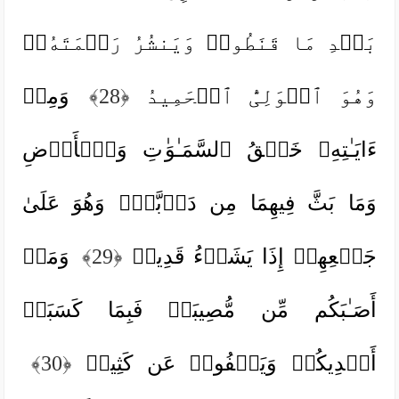
بَعۡدِ مَا قَنَطُوا۟ وَیَنشُرُ رَحۡمَتَهُۥۚ
وَهُوَ ٱلۡوَلِیُّ ٱلۡحَمِیدُ
﴿28﴾
وَمِنۡ
ءَایَـٰتِهِۦ خَلۡقُ ٱلسَّمَـٰوَ ٰ⁠تِ وَٱلۡأَرۡضِ
وَمَا بَثَّ فِیهِمَا مِن دَاۤبَّةࣲۚ وَهُوَ عَلَىٰ
جَمۡعِهِمۡ إِذَا یَشَاۤءُ قَدِیرࣱ
﴿29﴾
وَمَاۤ
أَصَـٰبَكُم مِّن مُّصِیبَةࣲ فَبِمَا كَسَبَتۡ
أَیۡدِیكُمۡ وَیَعۡفُوا۟ عَن كَثِیرࣲ
﴿30﴾