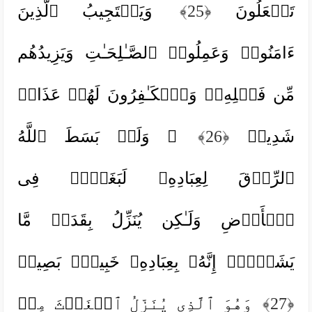
تَفۡعَلُونَ
﴿25﴾
وَیَسۡتَجِیبُ ٱلَّذِینَ
ءَامَنُوا۟ وَعَمِلُوا۟ ٱلصَّـٰلِحَـٰتِ وَیَزِیدُهُم
مِّن فَضۡلِهِۦۚ وَٱلۡكَـٰفِرُونَ لَهُمۡ عَذَابࣱ
شَدِیدࣱ
﴿26﴾
۞ وَلَوۡ بَسَطَ ٱللَّهُ
ٱلرِّزۡقَ لِعِبَادِهِۦ لَبَغَوۡا۟ فِی
ٱلۡأَرۡضِ وَلَـٰكِن یُنَزِّلُ بِقَدَرࣲ مَّا
یَشَاۤءُۚ إِنَّهُۥ بِعِبَادِهِۦ خَبِیرُۢ بَصِیرࣱ
﴿27﴾
وَهُوَ ٱلَّذِی یُنَزِّلُ ٱلۡغَیۡثَ مِنۢ