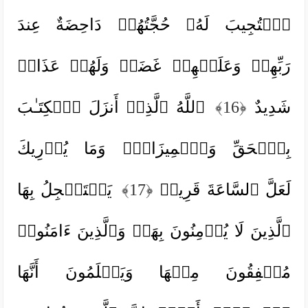
ٱسۡتُجِیبَ لَهُۥ حُجَّتُهُمۡ دَاحِضَةٌ عِندَ
رَبِّهِمۡ وَعَلَیۡهِمۡ غَضَبࣱ وَلَهُمۡ عَذَابࣱ
شَدِیدٌ
﴿16﴾
ٱللَّهُ ٱلَّذِیۤ أَنزَلَ ٱلۡكِتَـٰبَ
بِٱلۡحَقِّ وَٱلۡمِیزَانَۗ وَمَا یُدۡرِیكَ
لَعَلَّ ٱلسَّاعَةَ قَرِیبࣱ
﴿17﴾
یَسۡتَعۡجِلُ بِهَا
ٱلَّذِینَ لَا یُؤۡمِنُونَ بِهَاۖ وَٱلَّذِینَ ءَامَنُوا۟
مُشۡفِقُونَ مِنۡهَا وَیَعۡلَمُونَ أَنَّهَا