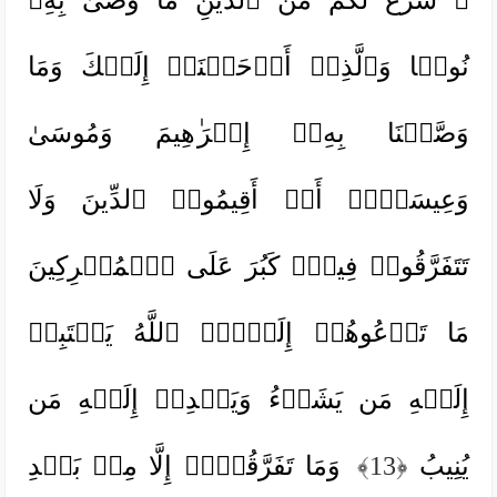
نُوحࣰا وَٱلَّذِیۤ أَوۡحَیۡنَاۤ إِلَیۡكَ وَمَا
وَصَّیۡنَا بِهِۦۤ إِبۡرَ ٰ⁠هِیمَ وَمُوسَىٰ
وَعِیسَىٰۤۖ أَنۡ أَقِیمُوا۟ ٱلدِّینَ وَلَا
تَتَفَرَّقُوا۟ فِیهِۚ كَبُرَ عَلَى ٱلۡمُشۡرِكِینَ
مَا تَدۡعُوهُمۡ إِلَیۡهِۚ ٱللَّهُ یَجۡتَبِیۤ
إِلَیۡهِ مَن یَشَاۤءُ وَیَهۡدِیۤ إِلَیۡهِ مَن
یُنِیبُ
﴿13﴾
وَمَا تَفَرَّقُوۤا۟ إِلَّا مِنۢ بَعۡدِ