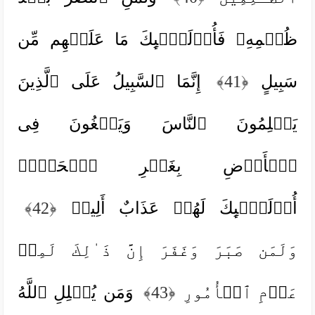
ظُلۡمِهِۦ فَأُو۟لَـٰۤىِٕكَ مَا عَلَیۡهِم مِّن
سَبِیلٍ
﴿41﴾
إِنَّمَا ٱلسَّبِیلُ عَلَى ٱلَّذِینَ
یَظۡلِمُونَ ٱلنَّاسَ وَیَبۡغُونَ فِی
ٱلۡأَرۡضِ بِغَیۡرِ ٱلۡحَقِّۚ
أُو۟لَـٰۤىِٕكَ لَهُمۡ عَذَابٌ أَلِیمࣱ
﴿42﴾
وَلَمَن صَبَرَ وَغَفَرَ إِنَّ ذَ ٰ⁠لِكَ لَمِنۡ
عَزۡمِ ٱلۡأُمُورِ
﴿43﴾
وَمَن یُضۡلِلِ ٱللَّهُ