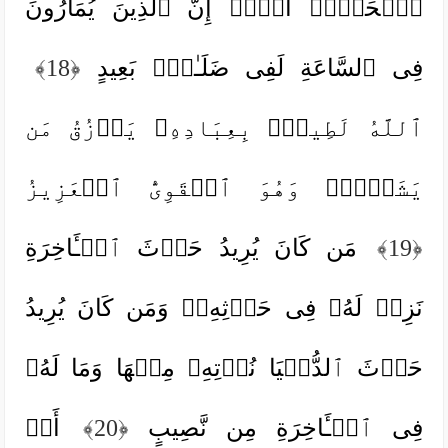
ٱلۡحَقُّۗ أَلَاۤ إِنَّ ٱلَّذِینَ یُمَارُونَ
فِی ٱلسَّاعَةِ لَفِی ضَلَـٰلِۭ بَعِیدٍ
﴿18﴾
ٱللَّهُ لَطِیفُۢ بِعِبَادِهِۦ یَرۡزُقُ مَن
یَشَاۤءُۖ وَهُوَ ٱلۡقَوِیُّ ٱلۡعَزِیزُ
﴿19﴾
مَن كَانَ یُرِیدُ حَرۡثَ ٱلۡـَٔاخِرَةِ
نَزِدۡ لَهُۥ فِی حَرۡثِهِۦۖ وَمَن كَانَ یُرِیدُ
حَرۡثَ ٱلدُّنۡیَا نُؤۡتِهِۦ مِنۡهَا وَمَا لَهُۥ
فِی ٱلۡـَٔاخِرَةِ مِن نَّصِیبٍ
﴿20﴾
أَمۡ