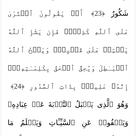
شَكُورٌ
﴿23﴾
أَمۡ یَقُولُونَ ٱفۡتَرَىٰ
عَلَى ٱللَّهِ كَذِبࣰاۖ فَإِن یَشَإِ ٱللَّهُ
یَخۡتِمۡ عَلَىٰ قَلۡبِكَۗ وَیَمۡحُ ٱللَّهُ
ٱلۡبَـٰطِلَ وَیُحِقُّ ٱلۡحَقَّ بِكَلِمَـٰتِهِۦۤۚ
إِنَّهُۥ عَلِیمُۢ بِذَاتِ ٱلصُّدُورِ
﴿24﴾
وَهُوَ ٱلَّذِی یَقۡبَلُ ٱلتَّوۡبَةَ عَنۡ عِبَادِهِۦ
وَیَعۡفُوا۟ عَنِ ٱلسَّیِّـَٔاتِ وَیَعۡلَمُ مَا