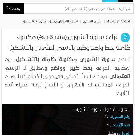
بحث
الصفحة الرئيسية
القران الكريم
سورة الشورى مكتوبة كاملة بالتشكيل
قراءة سورة الشورى (Ash-Shura) مكتوبة
كاملة بخط واضح وكبير بالرسم العثماني بالتشكيل.
تصفح
سورة الشورى مكتوبة كاملة بالتشكيل
، مع
إمكانية القراءة
بخط كبير وواضح
ومطابق لـ
الرسم
العثماني
. يمكنك أيضاً التحكم في حجم الخط واختيار وضع
القراءة المناسب لك (النهاري أو الليلي) لراحة عينيك أثناء
التلاوة.
معلومات حول سورة الشورى
رقم السورة:
42
عدد الآيات:
53
النزول:
مكية