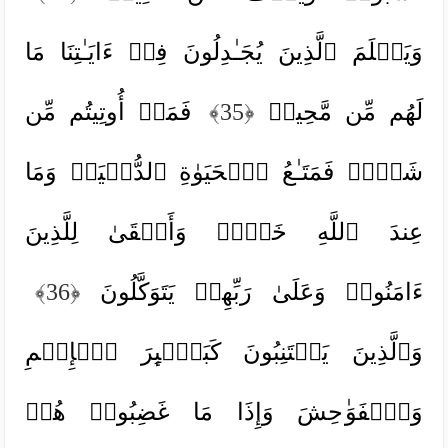
وَیَعۡلَمَ ٱلَّذِینَ یُجَـٰدِلُونَ فِیۤ ءَایَـٰتِنَا مَا
لَهُم مِّن مَّحِیصࣲ
﴿35﴾
فَمَاۤ أُوتِیتُم مِّن
شَیۡءࣲ فَمَتَـٰعُ ٱلۡحَیَوٰةِ ٱلدُّنۡیَاۚ وَمَا
عِندَ ٱللَّهِ خَیۡرࣱ وَأَبۡقَىٰ لِلَّذِینَ
ءَامَنُوا۟ وَعَلَىٰ رَبِّهِمۡ یَتَوَكَّلُونَ
﴿36﴾
وَٱلَّذِینَ یَجۡتَنِبُونَ كَبَـٰۤىِٕرَ ٱلۡإِثۡمِ
وَٱلۡفَوَ ٰ⁠حِشَ وَإِذَا مَا غَضِبُوا۟ هُمۡ