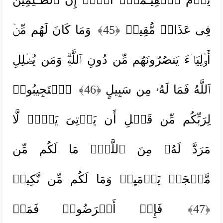
فِی عَذَابࣲ مُّقِیمࣲ
﴿45﴾
وَمَا كَانَ لَهُم مِّنۡ
أَوۡلِیَاۤءَ یَنصُرُونَهُم مِّن دُونِ ٱللَّهِۗ وَمَن یُضۡلِلِ
ٱللَّهُ فَمَا لَهُۥ مِن سَبِیلٍ
﴿46﴾
ٱسۡتَجِیبُوا۟
لِرَبِّكُم مِّن قَبۡلِ أَن یَأۡتِیَ یَوۡمࣱ لَّا
مَرَدَّ لَهُۥ مِنَ ٱللَّهِۚ مَا لَكُم مِّن
مَّلۡجَإࣲ یَوۡمَىِٕذࣲ وَمَا لَكُم مِّن نَّكِیرࣲ
﴿47﴾
فَإِنۡ أَعۡرَضُوا۟ فَمَاۤ