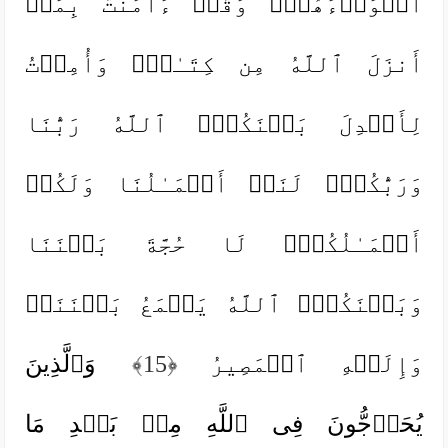
أَهۡوَاۤءَهُمۡۖ وَقُلۡ ءَامَنتُ بِمَاۤ
أَنزَلَ ٱللَّهُ مِن كِتَـٰبࣲۖ وَأُمِرۡتُ
لِأَعۡدِلَ بَیۡنَكُمُۖ ٱللَّهُ رَبُّنَا
وَرَبُّكُمۡۖ لَنَاۤ أَعۡمَـٰلُنَا وَلَكُمۡ
أَعۡمَـٰلُكُمۡۖ لَا حُجَّةَ بَیۡنَنَا
وَبَیۡنَكُمُۖ ٱللَّهُ یَجۡمَعُ بَیۡنَنَاۖ
وَإِلَیۡهِ ٱلۡمَصِیرُ
﴿15﴾
وَٱلَّذِینَ
یُحَاۤجُّونَ فِی ٱللَّهِ مِنۢ بَعۡدِ مَا