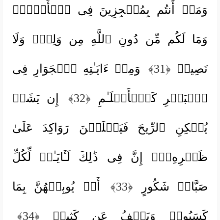
وَمَاۤ أَنتُم بِمُعۡجِزِینَ فِی ٱلۡأَرۡضِۖ
وَمَا لَكُم مِّن دُونِ ٱللَّهِ مِن وَلِیࣲّ وَلَا
نَصِیرࣲ
﴿31﴾
وَمِنۡ ءَایَـٰتِهِ ٱلۡجَوَارِ فِی
ٱلۡبَحۡرِ كَٱلۡأَعۡلَـٰمِ
﴿32﴾
إِن یَشَأۡ
یُسۡكِنِ ٱلرِّیحَ فَیَظۡلَلۡنَ رَوَاكِدَ عَلَىٰ
ظَهۡرِهِۦۤۚ إِنَّ فِی ذَ ٰ⁠لِكَ لَـَٔایَـٰتࣲ لِّكُلِّ
صَبَّارࣲ شَكُورٍ
﴿33﴾
أَوۡ یُوبِقۡهُنَّ بِمَا
كَسَبُوا۟ وَیَعۡفُ عَن كَثِیرࣲ
﴿34﴾