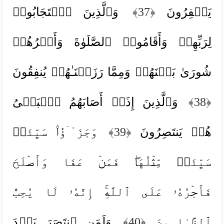
یَغۡفِرُونَ
﴿37﴾
وَٱلَّذِینَ ٱسۡتَجَابُوا۟
لِرَبِّهِمۡ وَأَقَامُوا۟ ٱلصَّلَوٰةَ وَأَمۡرُهُمۡ
شُورَىٰ بَیۡنَهُمۡ وَمِمَّا رَزَقۡنَـٰهُمۡ یُنفِقُونَ
﴿38﴾
وَٱلَّذِینَ إِذَاۤ أَصَابَهُمُ ٱلۡبَغۡیُ
هُمۡ یَنتَصِرُونَ
﴿39﴾
وَجَزَ ٰ⁠ۤؤُا۟ سَیِّئَةࣲ
سَیِّئَةࣱ مِّثۡلُهَاۖ فَمَنۡ عَفَا وَأَصۡلَحَ
فَأَجۡرُهُۥ عَلَى ٱللَّهِۚ إِنَّهُۥ لَا یُحِبُّ
ٱلظَّـٰلِمِینَ
﴿40﴾
وَلَمَنِ ٱنتَصَرَ بَعۡدَ