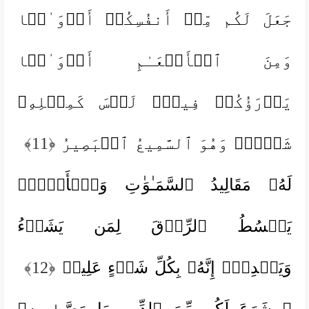
جَعَلَ لَكُم مِّنۡ أَنفُسِكُمۡ أَزۡوَ ٰ⁠جࣰا
وَمِنَ ٱلۡأَنۡعَـٰمِ أَزۡوَ ٰ⁠جࣰا
یَذۡرَؤُكُمۡ فِیهِۚ لَیۡسَ كَمِثۡلِهِۦ
شَیۡءࣱۖ وَهُوَ ٱلسَّمِیعُ ٱلۡبَصِیرُ
﴿11﴾
لَهُۥ مَقَالِیدُ ٱلسَّمَـٰوَ ٰ⁠تِ وَٱلۡأَرۡضِۖ
یَبۡسُطُ ٱلرِّزۡقَ لِمَن یَشَاۤءُ
وَیَقۡدِرُۚ إِنَّهُۥ بِكُلِّ شَیۡءٍ عَلِیمࣱ
﴿12﴾
۞ شَرَعَ لَكُم مِّنَ ٱلدِّینِ مَا وَصَّىٰ بِهِۦ