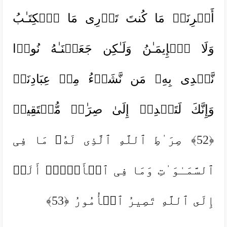
أَمۡرِنَاۚ مَا كُنتَ تَدۡرِی مَا ٱلۡكِتَـٰبُ
وَلَا ٱلۡإِیمَـٰنُ وَلَـٰكِن جَعَلۡنَـٰهُ نُورࣰا
نَّهۡدِی بِهِۦ مَن نَّشَاۤءُ مِنۡ عِبَادِنَاۚ
وَإِنَّكَ لَتَهۡدِیۤ إِلَىٰ صِرَ ٰ⁠طࣲ مُّسۡتَقِیمࣲ
﴿52﴾
صِرَ ٰ⁠طِ ٱللَّهِ ٱلَّذِی لَهُۥ مَا فِی
ٱلسَّمَـٰوَ ٰ⁠تِ وَمَا فِی ٱلۡأَرۡضِۗ أَلَاۤ
إِلَى ٱللَّهِ تَصِیرُ ٱلۡأُمُورُ
﴿53﴾