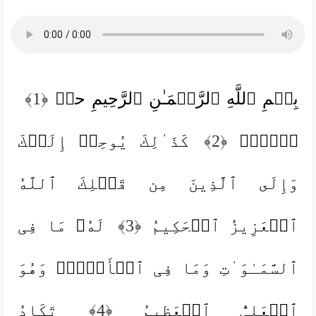
بِسۡمِ ٱللَّهِ ٱلرَّحۡمَـٰنِ ٱلرَّحِیمِ حمۤ
﴿1﴾
عۤسۤقۤ
﴿2﴾
كَذَ ٰ⁠لِكَ یُوحِیۤ إِلَیۡكَ
وَإِلَى ٱلَّذِینَ مِن قَبۡلِكَ ٱللَّهُ
ٱلۡعَزِیزُ ٱلۡحَكِیمُ
﴿3﴾
لَهُۥ مَا فِی
ٱلسَّمَـٰوَ ٰ⁠تِ وَمَا فِی ٱلۡأَرۡضِۖ وَهُوَ
ٱلۡعَلِیُّ ٱلۡعَظِیمُ
﴿4﴾
تَكَادُ