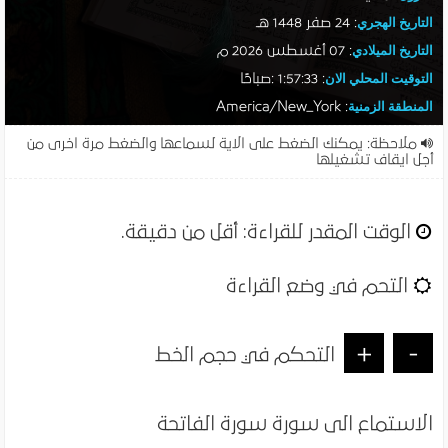
التاريخ الهجري
:
24 صفر 1448 هـ
التاريخ الميلادي
:
07 أغسطس 2026 م
التوقيت المحلي الان
:
1:57:33 :صباحًا
المنطقة الزمنية
: America/New_York
ملاحظة: يمكنك الضغط على الاية لسماعها والضغط مرة اخرى من
أجل ايقاف تشغيلها
الوقت المقدر للقراءة:
أقل من دقيقة
.
التحم في وضع القراءة
+
-
التحكم في حجم الخط
الاستماع الى سورة سورة الفاتحة