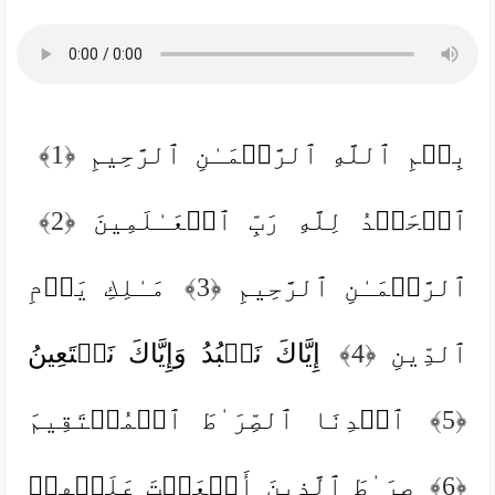
بِسۡمِ ٱللَّهِ ٱلرَّحۡمَـٰنِ ٱلرَّحِیمِ
﴿1﴾
ٱلۡحَمۡدُ لِلَّهِ رَبِّ ٱلۡعَـٰلَمِینَ
﴿2﴾
ٱلرَّحۡمَـٰنِ ٱلرَّحِیمِ
﴿3﴾
مَـٰلِكِ یَوۡمِ
ٱلدِّینِ
﴿4﴾
إِیَّاكَ نَعۡبُدُ وَإِیَّاكَ نَسۡتَعِینُ
﴿5﴾
ٱهۡدِنَا ٱلصِّرَ ٰ⁠طَ ٱلۡمُسۡتَقِیمَ
﴿6﴾
صِرَ ٰ⁠طَ ٱلَّذِینَ أَنۡعَمۡتَ عَلَیۡهِمۡ