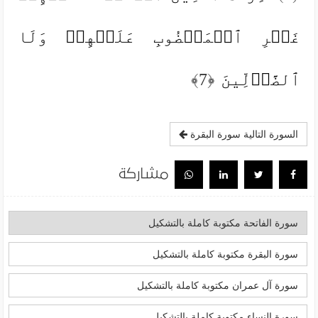
غَیۡرِ ٱلۡمَغۡضُوبِ عَلَیۡهِمۡ وَلَا
ٱلضَّاۤلِّینَ
﴿7﴾
السورة التالية سورة البقرة
مشاركة
سورة الفاتحة مكتوبة كاملة بالتشكيل
سورة البقرة مكتوبة كاملة بالتشكيل
سورة آل عمران مكتوبة كاملة بالتشكيل
سورة النساء مكتوبة كاملة بالتشكيل