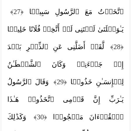
ٱتَّخَذۡتُ مَعَ ٱلرَّسُولِ سَبِیلࣰا
﴿27﴾
یَـٰوَیۡلَتَىٰ لَیۡتَنِی لَمۡ أَتَّخِذۡ فُلَانًا خَلِیلࣰا
﴿28﴾
لَّقَدۡ أَضَلَّنِی عَنِ ٱلذِّكۡرِ بَعۡدَ
إِذۡ جَاۤءَنِیۗ وَكَانَ ٱلشَّیۡطَـٰنُ
لِلۡإِنسَـٰنِ خَذُولࣰا
﴿29﴾
وَقَالَ ٱلرَّسُولُ
یَـٰرَبِّ إِنَّ قَوۡمِی ٱتَّخَذُوا۟ هَـٰذَا
ٱلۡقُرۡءَانَ مَهۡجُورࣰا
﴿30﴾
وَكَذَ ٰ⁠لِكَ