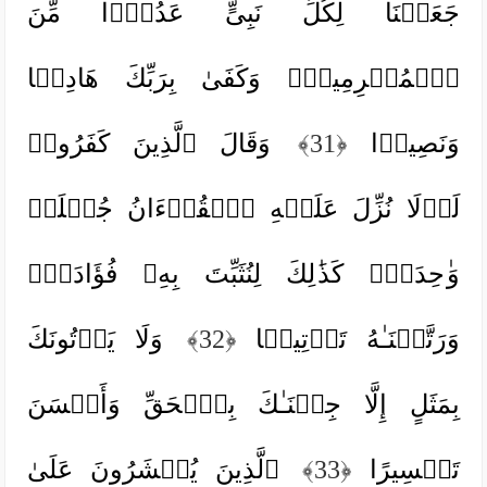
جَعَلۡنَا لِكُلِّ نَبِیٍّ عَدُوࣰّا مِّنَ
ٱلۡمُجۡرِمِینَۗ وَكَفَىٰ بِرَبِّكَ هَادِیࣰا
وَنَصِیرࣰا
﴿31﴾
وَقَالَ ٱلَّذِینَ كَفَرُوا۟
لَوۡلَا نُزِّلَ عَلَیۡهِ ٱلۡقُرۡءَانُ جُمۡلَةࣰ
وَ ٰ⁠حِدَةࣰۚ كَذَ ٰ⁠لِكَ لِنُثَبِّتَ بِهِۦ فُؤَادَكَۖ
وَرَتَّلۡنَـٰهُ تَرۡتِیلࣰا
﴿32﴾
وَلَا یَأۡتُونَكَ
بِمَثَلٍ إِلَّا جِئۡنَـٰكَ بِٱلۡحَقِّ وَأَحۡسَنَ
تَفۡسِیرًا
﴿33﴾
ٱلَّذِینَ یُحۡشَرُونَ عَلَىٰ