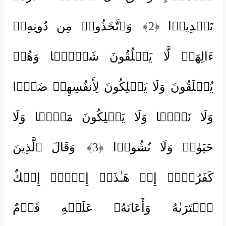
تَقۡدِیرࣰا
﴿2﴾
وَٱتَّخَذُوا۟ مِن دُونِهِۦۤ
ءَالِهَةࣰ لَّا یَخۡلُقُونَ شَیۡـࣰٔا وَهُمۡ
یُخۡلَقُونَ وَلَا یَمۡلِكُونَ لِأَنفُسِهِمۡ ضَرࣰّا
وَلَا نَفۡعࣰا وَلَا یَمۡلِكُونَ مَوۡتࣰا وَلَا
حَیَوٰةࣰ وَلَا نُشُورࣰا
﴿3﴾
وَقَالَ ٱلَّذِینَ
كَفَرُوۤا۟ إِنۡ هَـٰذَاۤ إِلَّاۤ إِفۡكٌ
ٱفۡتَرَىٰهُ وَأَعَانَهُۥ عَلَیۡهِ قَوۡمٌ