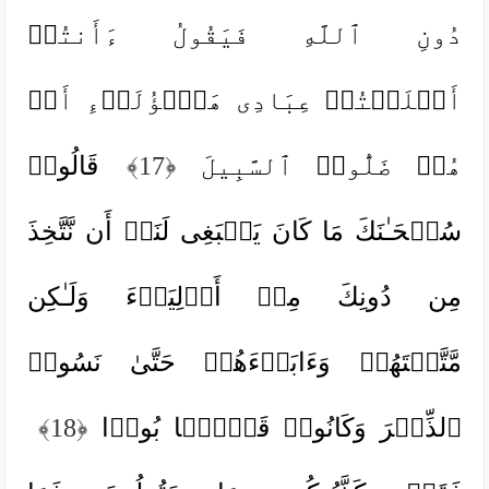
دُونِ ٱللَّهِ فَیَقُولُ ءَأَنتُمۡ
أَضۡلَلۡتُمۡ عِبَادِی هَـٰۤؤُلَاۤءِ أَمۡ
هُمۡ ضَلُّوا۟ ٱلسَّبِیلَ
﴿17﴾
قَالُوا۟
سُبۡحَـٰنَكَ مَا كَانَ یَنۢبَغِی لَنَاۤ أَن نَّتَّخِذَ
مِن دُونِكَ مِنۡ أَوۡلِیَاۤءَ وَلَـٰكِن
مَّتَّعۡتَهُمۡ وَءَابَاۤءَهُمۡ حَتَّىٰ نَسُوا۟
ٱلذِّكۡرَ وَكَانُوا۟ قَوۡمَۢا بُورࣰا
﴿18﴾