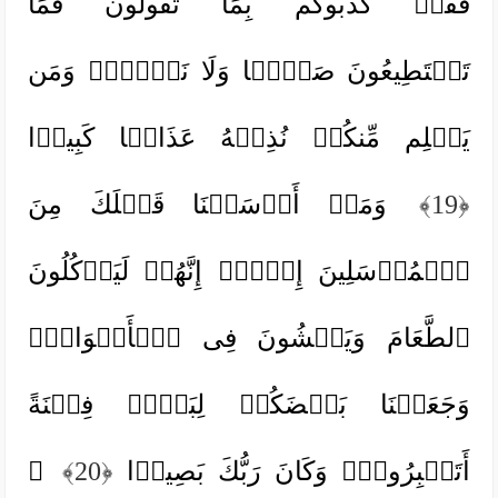
فَقَدۡ كَذَّبُوكُم بِمَا تَقُولُونَ فَمَا
تَسۡتَطِیعُونَ صَرۡفࣰا وَلَا نَصۡرࣰاۚ وَمَن
یَظۡلِم مِّنكُمۡ نُذِقۡهُ عَذَابࣰا كَبِیرࣰا
﴿19﴾
وَمَاۤ أَرۡسَلۡنَا قَبۡلَكَ مِنَ
ٱلۡمُرۡسَلِینَ إِلَّاۤ إِنَّهُمۡ لَیَأۡكُلُونَ
ٱلطَّعَامَ وَیَمۡشُونَ فِی ٱلۡأَسۡوَاقِۗ
وَجَعَلۡنَا بَعۡضَكُمۡ لِبَعۡضࣲ فِتۡنَةً
أَتَصۡبِرُونَۗ وَكَانَ رَبُّكَ بَصِیرࣰا
﴿20﴾
۞