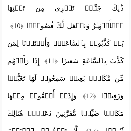
ذَ ٰ⁠لِكَ جَنَّـٰتࣲ تَجۡرِی مِن تَحۡتِهَا
ٱلۡأَنۡهَـٰرُ وَیَجۡعَل لَّكَ قُصُورَۢا
﴿10﴾
بَلۡ كَذَّبُوا۟ بِٱلسَّاعَةِۖ وَأَعۡتَدۡنَا لِمَن
كَذَّبَ بِٱلسَّاعَةِ سَعِیرًا
﴿11﴾
إِذَا رَأَتۡهُم
مِّن مَّكَانِۭ بَعِیدࣲ سَمِعُوا۟ لَهَا تَغَیُّظࣰا
وَزَفِیرࣰا
﴿12﴾
وَإِذَاۤ أُلۡقُوا۟ مِنۡهَا
مَكَانࣰا ضَیِّقࣰا مُّقَرَّنِینَ دَعَوۡا۟ هُنَالِكَ
ثُبُورࣰا
﴿13﴾
لَّا تَدۡعُوا۟ ٱلۡیَوۡمَ