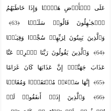
عَلَى ٱلۡأَرۡضِ هَوۡنࣰا وَإِذَا خَاطَبَهُمُ
ٱلۡجَـٰهِلُونَ قَالُوا۟ سَلَـٰمࣰا
﴿63﴾
وَٱلَّذِینَ یَبِیتُونَ لِرَبِّهِمۡ سُجَّدࣰا وَقِیَـٰمࣰا
﴿64﴾
وَٱلَّذِینَ یَقُولُونَ رَبَّنَا ٱصۡرِفۡ عَنَّا
عَذَابَ جَهَنَّمَۖ إِنَّ عَذَابَهَا كَانَ غَرَامًا
﴿65﴾
إِنَّهَا سَاۤءَتۡ مُسۡتَقَرࣰّا وَمُقَامࣰا
﴿66﴾
وَٱلَّذِینَ إِذَاۤ أَنفَقُوا۟ لَمۡ