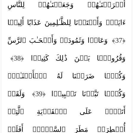
أَغۡرَقۡنَـٰهُمۡ وَجَعَلۡنَـٰهُمۡ لِلنَّاسِ
ءَایَةࣰۖ وَأَعۡتَدۡنَا لِلظَّـٰلِمِینَ عَذَابًا أَلِیمࣰا
﴿37﴾
وَعَادࣰا وَثَمُودَا۟ وَأَصۡحَـٰبَ ٱلرَّسِّ
وَقُرُونَۢا بَیۡنَ ذَ ٰ⁠لِكَ كَثِیرࣰا
﴿38﴾
وَكُلࣰّا ضَرَبۡنَا لَهُ ٱلۡأَمۡثَـٰلَۖ
وَكُلࣰّا تَبَّرۡنَا تَتۡبِیرࣰا
﴿39﴾
وَلَقَدۡ
أَتَوۡا۟ عَلَى ٱلۡقَرۡیَةِ ٱلَّتِیۤ
أُمۡطِرَتۡ مَطَرَ ٱلسَّوۡءِۚ أَفَلَمۡ