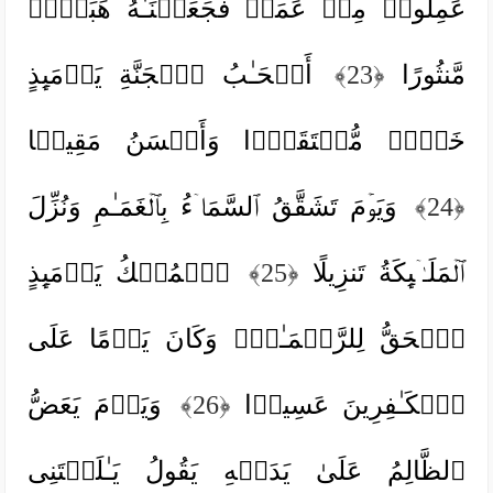
عَمِلُوا۟ مِنۡ عَمَلࣲ فَجَعَلۡنَـٰهُ هَبَاۤءࣰ
مَّنثُورًا
﴿23﴾
أَصۡحَـٰبُ ٱلۡجَنَّةِ یَوۡمَىِٕذٍ
خَیۡرࣱ مُّسۡتَقَرࣰّا وَأَحۡسَنُ مَقِیلࣰا
﴿24﴾
وَیَوۡمَ تَشَقَّقُ ٱلسَّمَاۤءُ بِٱلۡغَمَـٰمِ وَنُزِّلَ
ٱلۡمَلَـٰۤىِٕكَةُ تَنزِیلًا
﴿25﴾
ٱلۡمُلۡكُ یَوۡمَىِٕذٍ
ٱلۡحَقُّ لِلرَّحۡمَـٰنِۚ وَكَانَ یَوۡمًا عَلَى
ٱلۡكَـٰفِرِینَ عَسِیرࣰا
﴿26﴾
وَیَوۡمَ یَعَضُّ
ٱلظَّالِمُ عَلَىٰ یَدَیۡهِ یَقُولُ یَـٰلَیۡتَنِی