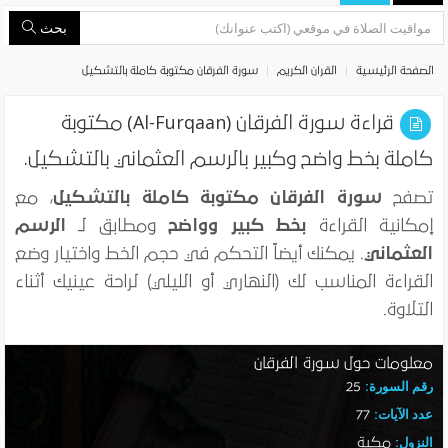
بحث
الصفحة الرئيسية
القران الكريم
سورة الفرقان مكتوبة كاملة بالتشكيل
قراءة سورة الفرقان (Al-Furqaan) مكتوبة
كاملة بخط واضح وكبير بالرسم العثماني بالتشكيل.
تصفح
سورة الفرقان مكتوبة كاملة بالتشكيل
، مع
إمكانية القراءة
بخط كبير وواضح
ومطابق لـ
الرسم
العثماني
. يمكنك أيضاً التحكم في حجم الخط واختيار وضع
القراءة المناسب لك (النهاري أو الليلي) لراحة عينيك أثناء
التلاوة.
معلومات حول سورة الفرقان
رقم السورة:
25
عدد الآيات:
77
النزول:
مكية