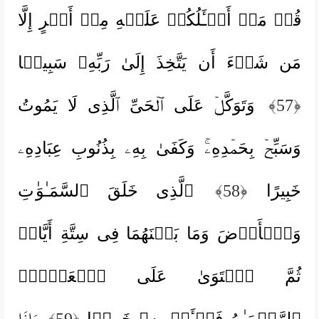
قُلۡ مَاۤ أَسۡـَٔلُكُمۡ عَلَیۡهِ مِنۡ أَجۡرٍ إِلَّا
مَن شَاۤءَ أَن یَتَّخِذَ إِلَىٰ رَبِّهِۦ سَبِیلࣰا
﴿57﴾
وَتَوَكَّلۡ عَلَى ٱلۡحَیِّ ٱلَّذِی لَا یَمُوتُ
وَسَبِّحۡ بِحَمۡدِهِۦۚ وَكَفَىٰ بِهِۦ بِذُنُوبِ عِبَادِهِۦ
خَبِیرًا
﴿58﴾
ٱلَّذِی خَلَقَ ٱلسَّمَـٰوَ ٰ⁠تِ
وَٱلۡأَرۡضَ وَمَا بَیۡنَهُمَا فِی سِتَّةِ أَیَّامࣲ
ثُمَّ ٱسۡتَوَىٰ عَلَى ٱلۡعَرۡشِۖ
ٱلرَّحۡمَـٰنُ فَسۡـَٔلۡ بِهِۦ خَبِیرࣰا
﴿59﴾
وَإِذَا