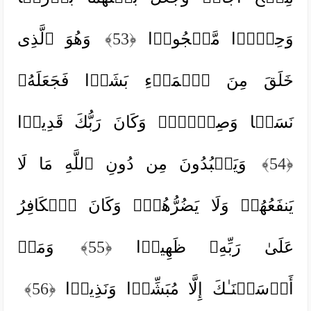
وَحِجۡرࣰا مَّحۡجُورࣰا
﴿53﴾
وَهُوَ ٱلَّذِی
خَلَقَ مِنَ ٱلۡمَاۤءِ بَشَرࣰا فَجَعَلَهُۥ
نَسَبࣰا وَصِهۡرࣰاۗ وَكَانَ رَبُّكَ قَدِیرࣰا
﴿54﴾
وَیَعۡبُدُونَ مِن دُونِ ٱللَّهِ مَا لَا
یَنفَعُهُمۡ وَلَا یَضُرُّهُمۡۗ وَكَانَ ٱلۡكَافِرُ
عَلَىٰ رَبِّهِۦ ظَهِیرࣰا
﴿55﴾
وَمَاۤ
أَرۡسَلۡنَـٰكَ إِلَّا مُبَشِّرࣰا وَنَذِیرࣰا
﴿56﴾