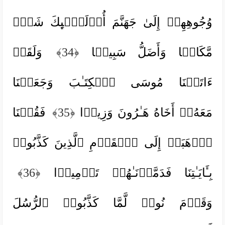
وُجُوهِهِمۡ إِلَىٰ جَهَنَّمَ أُو۟لَـٰۤىِٕكَ شَرࣱّ
مَّكَانࣰا وَأَضَلُّ سَبِیلࣰا
﴿34﴾
وَلَقَدۡ
ءَاتَیۡنَا مُوسَى ٱلۡكِتَـٰبَ وَجَعَلۡنَا
مَعَهُۥۤ أَخَاهُ هَـٰرُونَ وَزِیرࣰا
﴿35﴾
فَقُلۡنَا
ٱذۡهَبَاۤ إِلَى ٱلۡقَوۡمِ ٱلَّذِینَ كَذَّبُوا۟
بِـَٔایَـٰتِنَا فَدَمَّرۡنَـٰهُمۡ تَدۡمِیرࣰا
﴿36﴾
وَقَوۡمَ نُوحࣲ لَّمَّا كَذَّبُوا۟ ٱلرُّسُلَ