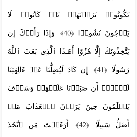
یَكُونُوا۟ یَرَوۡنَهَاۚ بَلۡ كَانُوا۟ لَا
یَرۡجُونَ نُشُورࣰا
﴿40﴾
وَإِذَا رَأَوۡكَ إِن
یَتَّخِذُونَكَ إِلَّا هُزُوًا أَهَـٰذَا ٱلَّذِی بَعَثَ ٱللَّهُ
رَسُولًا
﴿41﴾
إِن كَادَ لَیُضِلُّنَا عَنۡ ءَالِهَتِنَا
لَوۡلَاۤ أَن صَبَرۡنَا عَلَیۡهَاۚ وَسَوۡفَ
یَعۡلَمُونَ حِینَ یَرَوۡنَ ٱلۡعَذَابَ مَنۡ
أَضَلُّ سَبِیلًا
﴿42﴾
أَرَءَیۡتَ مَنِ ٱتَّخَذَ