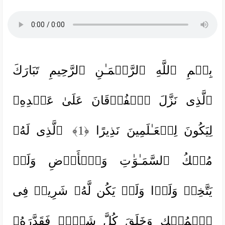
بِسۡمِ ٱللَّهِ ٱلرَّحۡمَـٰنِ ٱلرَّحِیمِ تَبَارَكَ
ٱلَّذِی نَزَّلَ ٱلۡفُرۡقَانَ عَلَىٰ عَبۡدِهِۦ
لِیَكُونَ لِلۡعَـٰلَمِینَ نَذِیرًا
﴿1﴾
ٱلَّذِی لَهُۥ
مُلۡكُ ٱلسَّمَـٰوَ ٰ⁠تِ وَٱلۡأَرۡضِ وَلَمۡ
یَتَّخِذۡ وَلَدࣰا وَلَمۡ یَكُن لَّهُۥ شَرِیكࣱ فِی
ٱلۡمُلۡكِ وَخَلَقَ كُلَّ شَیۡءࣲ فَقَدَّرَهُۥ