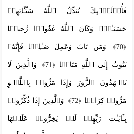
فَأُو۟لَـٰۤىِٕكَ یُبَدِّلُ ٱللَّهُ سَیِّـَٔاتِهِمۡ
حَسَنَـٰتࣲۗ وَكَانَ ٱللَّهُ غَفُورࣰا رَّحِیمࣰا
﴿70﴾
وَمَن تَابَ وَعَمِلَ صَـٰلِحࣰا فَإِنَّهُۥ
یَتُوبُ إِلَى ٱللَّهِ مَتَابࣰا
﴿71﴾
وَٱلَّذِینَ لَا
یَشۡهَدُونَ ٱلزُّورَ وَإِذَا مَرُّوا۟ بِٱللَّغۡوِ
مَرُّوا۟ كِرَامࣰا
﴿72﴾
وَٱلَّذِینَ إِذَا ذُكِّرُوا۟
بِـَٔایَـٰتِ رَبِّهِمۡ لَمۡ یَخِرُّوا۟ عَلَیۡهَا