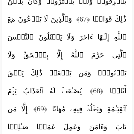
یُسۡرِفُوا۟ وَلَمۡ یَقۡتُرُوا۟ وَكَانَ بَیۡنَ
ذَ ٰ⁠لِكَ قَوَامࣰا
﴿67﴾
وَٱلَّذِینَ لَا یَدۡعُونَ مَعَ
ٱللَّهِ إِلَـٰهًا ءَاخَرَ وَلَا یَقۡتُلُونَ ٱلنَّفۡسَ
ٱلَّتِی حَرَّمَ ٱللَّهُ إِلَّا بِٱلۡحَقِّ وَلَا
یَزۡنُونَۚ وَمَن یَفۡعَلۡ ذَ ٰ⁠لِكَ یَلۡقَ
أَثَامࣰا
﴿68﴾
یُضَـٰعَفۡ لَهُ ٱلۡعَذَابُ یَوۡمَ
ٱلۡقِیَـٰمَةِ وَیَخۡلُدۡ فِیهِۦ مُهَانًا
﴿69﴾
إِلَّا مَن
تَابَ وَءَامَنَ وَعَمِلَ عَمَلࣰا صَـٰلِحࣰا