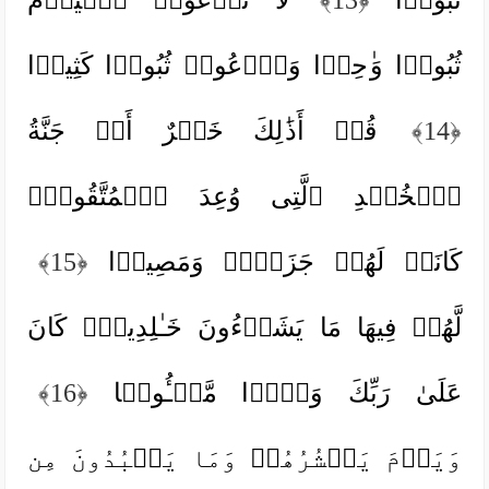
ثُبُورࣰا وَ ٰ⁠حِدࣰا وَٱدۡعُوا۟ ثُبُورࣰا كَثِیرࣰا
﴿14﴾
قُلۡ أَذَ ٰ⁠لِكَ خَیۡرٌ أَمۡ جَنَّةُ
ٱلۡخُلۡدِ ٱلَّتِی وُعِدَ ٱلۡمُتَّقُونَۚ
كَانَتۡ لَهُمۡ جَزَاۤءࣰ وَمَصِیرࣰا
﴿15﴾
لَّهُمۡ فِیهَا مَا یَشَاۤءُونَ خَـٰلِدِینَۚ كَانَ
عَلَىٰ رَبِّكَ وَعۡدࣰا مَّسۡـُٔولࣰا
﴿16﴾
وَیَوۡمَ یَحۡشُرُهُمۡ وَمَا یَعۡبُدُونَ مِن