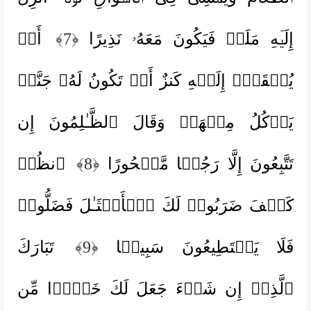
إِلَیۡهِ مَلَكࣱ فَیَكُونَ مَعَهُۥ نَذِیرًا
﴿7﴾
أَوۡ
یُلۡقَىٰۤ إِلَیۡهِ كَنزٌ أَوۡ تَكُونُ لَهُۥ جَنَّةࣱ
یَأۡكُلُ مِنۡهَاۚ وَقَالَ ٱلظَّـٰلِمُونَ إِن
تَتَّبِعُونَ إِلَّا رَجُلࣰا مَّسۡحُورًا
﴿8﴾
ٱنظُرۡ
كَیۡفَ ضَرَبُوا۟ لَكَ ٱلۡأَمۡثَـٰلَ فَضَلُّوا۟
فَلَا یَسۡتَطِیعُونَ سَبِیلࣰا
﴿9﴾
تَبَارَكَ
ٱلَّذِیۤ إِن شَاۤءَ جَعَلَ لَكَ خَیۡرࣰا مِّن