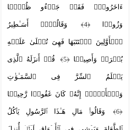
ءَاخَرُونَۖ فَقَدۡ جَاۤءُو ظُلۡمࣰا
وَزُورࣰا
﴿4﴾
وَقَالُوۤا۟ أَسَـٰطِیرُ
ٱلۡأَوَّلِینَ ٱكۡتَتَبَهَا فَهِیَ تُمۡلَىٰ عَلَیۡهِ
بُكۡرَةࣰ وَأَصِیلࣰا
﴿5﴾
قُلۡ أَنزَلَهُ ٱلَّذِی
یَعۡلَمُ ٱلسِّرَّ فِی ٱلسَّمَـٰوَ ٰ⁠تِ
وَٱلۡأَرۡضِۚ إِنَّهُۥ كَانَ غَفُورࣰا رَّحِیمࣰا
﴿6﴾
وَقَالُوا۟ مَالِ هَـٰذَا ٱلرَّسُولِ یَأۡكُلُ
ٱلطَّعَامَ وَیَمۡشِی فِی ٱلۡأَسۡوَاقِ لَوۡلَاۤ أُنزِلَ