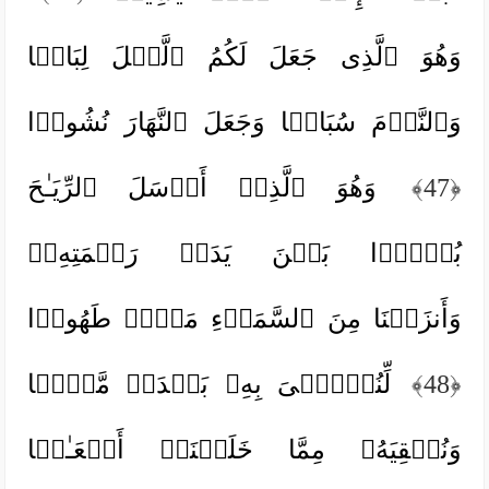
وَهُوَ ٱلَّذِی جَعَلَ لَكُمُ ٱلَّیۡلَ لِبَاسࣰا
وَٱلنَّوۡمَ سُبَاتࣰا وَجَعَلَ ٱلنَّهَارَ نُشُورࣰا
﴿47﴾
وَهُوَ ٱلَّذِیۤ أَرۡسَلَ ٱلرِّیَـٰحَ
بُشۡرَۢا بَیۡنَ یَدَیۡ رَحۡمَتِهِۦۚ
وَأَنزَلۡنَا مِنَ ٱلسَّمَاۤءِ مَاۤءࣰ طَهُورࣰا
﴿48﴾
لِّنُحۡـِۧیَ بِهِۦ بَلۡدَةࣰ مَّیۡتࣰا
وَنُسۡقِیَهُۥ مِمَّا خَلَقۡنَاۤ أَنۡعَـٰمࣰا