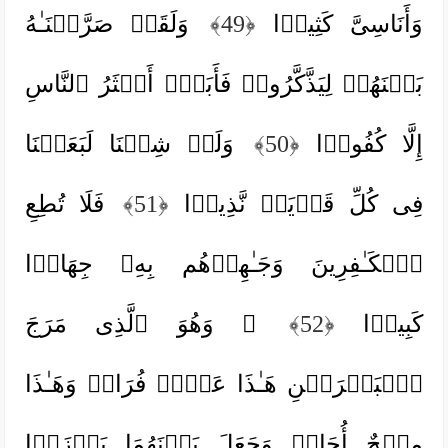
وَأَنَاسِیَّ كَثِیرࣰا
﴿49﴾
وَلَقَدۡ صَرَّفۡنَـٰهُ
بَیۡنَهُمۡ لِیَذَّكَّرُوا۟ فَأَبَىٰۤ أَكۡثَرُ ٱلنَّاسِ
إِلَّا كُفُورࣰا
﴿50﴾
وَلَوۡ شِئۡنَا لَبَعَثۡنَا
فِی كُلِّ قَرۡیَةࣲ نَّذِیرࣰا
﴿51﴾
فَلَا تُطِعِ
ٱلۡكَـٰفِرِینَ وَجَـٰهِدۡهُم بِهِۦ جِهَادࣰا
كَبِیرࣰا
﴿52﴾
۞ وَهُوَ ٱلَّذِی مَرَجَ
ٱلۡبَحۡرَیۡنِ هَـٰذَا عَذۡبࣱ فُرَاتࣱ وَهَـٰذَا
مِلۡحٌ أُجَاجࣱ وَجَعَلَ بَیۡنَهُمَا بَرۡزَخࣰا