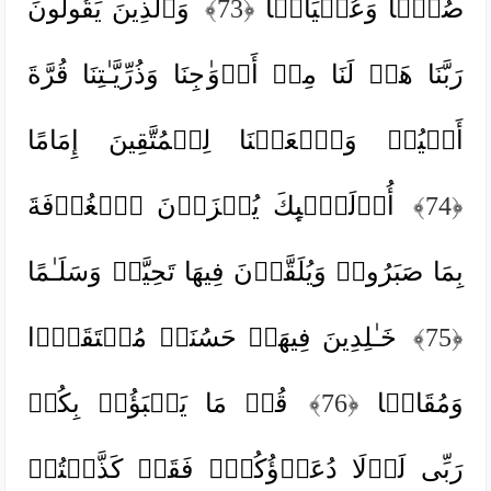
صُمࣰّا وَعُمۡیَانࣰا
﴿73﴾
وَٱلَّذِینَ یَقُولُونَ
رَبَّنَا هَبۡ لَنَا مِنۡ أَزۡوَ ٰ⁠جِنَا وَذُرِّیَّـٰتِنَا قُرَّةَ
أَعۡیُنࣲ وَٱجۡعَلۡنَا لِلۡمُتَّقِینَ إِمَامًا
﴿74﴾
أُو۟لَـٰۤىِٕكَ یُجۡزَوۡنَ ٱلۡغُرۡفَةَ
بِمَا صَبَرُوا۟ وَیُلَقَّوۡنَ فِیهَا تَحِیَّةࣰ وَسَلَـٰمًا
﴿75﴾
خَـٰلِدِینَ فِیهَاۚ حَسُنَتۡ مُسۡتَقَرࣰّا
وَمُقَامࣰا
﴿76﴾
قُلۡ مَا یَعۡبَؤُا۟ بِكُمۡ
رَبِّی لَوۡلَا دُعَاۤؤُكُمۡۖ فَقَدۡ كَذَّبۡتُمۡ