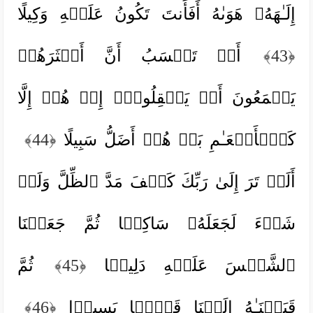
إِلَـٰهَهُۥ هَوَىٰهُ أَفَأَنتَ تَكُونُ عَلَیۡهِ وَكِیلًا
﴿43﴾
أَمۡ تَحۡسَبُ أَنَّ أَكۡثَرَهُمۡ
یَسۡمَعُونَ أَوۡ یَعۡقِلُونَۚ إِنۡ هُمۡ إِلَّا
كَٱلۡأَنۡعَـٰمِ بَلۡ هُمۡ أَضَلُّ سَبِیلًا
﴿44﴾
أَلَمۡ تَرَ إِلَىٰ رَبِّكَ كَیۡفَ مَدَّ ٱلظِّلَّ وَلَوۡ
شَاۤءَ لَجَعَلَهُۥ سَاكِنࣰا ثُمَّ جَعَلۡنَا
ٱلشَّمۡسَ عَلَیۡهِ دَلِیلࣰا
﴿45﴾
ثُمَّ
قَبَضۡنَـٰهُ إِلَیۡنَا قَبۡضࣰا یَسِیرࣰا
﴿46﴾