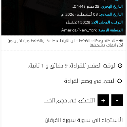
التاريخ الهجري
:
25 صفر 1448 هـ
التاريخ الميلادي
:
08 أغسطس 2026 م
التوقيت المحلي الان
:
1:50:29 :مساءً
المنطقة الزمنية
: America/New_York
ملاحظة: يمكنك الضغط على الاية لسماعها والضغط مرة اخرى من
أجل ايقاف تشغيلها
الوقت المقدر للقراءة:
9 دقائق و 1 ثانية
.
التحم في وضع القراءة
+
-
التحكم في حجم الخط
الاستماع الى سورة سورة الفرقان