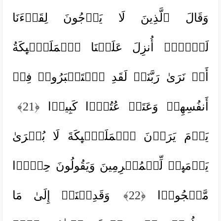
وَقَالَ ٱلَّذِینَ لَا یَرۡجُونَ لِقَاۤءَنَا
لَوۡلَاۤ أُنزِلَ عَلَیۡنَا ٱلۡمَلَـٰۤىِٕكَةُ
أَوۡ نَرَىٰ رَبَّنَاۗ لَقَدِ ٱسۡتَكۡبَرُوا۟ فِیۤ
أَنفُسِهِمۡ وَعَتَوۡ عُتُوࣰّا كَبِیرࣰا
﴿21﴾
یَوۡمَ یَرَوۡنَ ٱلۡمَلَـٰۤىِٕكَةَ لَا بُشۡرَىٰ
یَوۡمَىِٕذࣲ لِّلۡمُجۡرِمِینَ وَیَقُولُونَ حِجۡرࣰا
مَّحۡجُورࣰا
﴿22﴾
وَقَدِمۡنَاۤ إِلَىٰ مَا