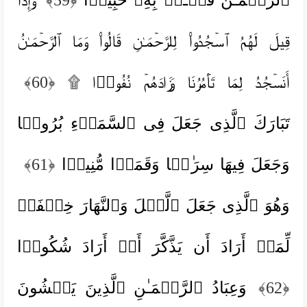
قِیلَ لَهُمُ ٱسۡجُدُوا۟ لِلرَّحۡمَـٰنِ قَالُوا۟ وَمَا ٱلرَّحۡمَـٰنُ
أَنَسۡجُدُ لِمَا تَأۡمُرُنَا وَزَادَهُمۡ نُفُورࣰا ۩
﴿60﴾
تَبَارَكَ ٱلَّذِی جَعَلَ فِی ٱلسَّمَاۤءِ بُرُوجࣰا
وَجَعَلَ فِیهَا سِرَ ٰ⁠جࣰا وَقَمَرࣰا مُّنِیرࣰا
﴿61﴾
وَهُوَ ٱلَّذِی جَعَلَ ٱلَّیۡلَ وَٱلنَّهَارَ خِلۡفَةࣰ
لِّمَنۡ أَرَادَ أَن یَذَّكَّرَ أَوۡ أَرَادَ شُكُورࣰا
﴿62﴾
وَعِبَادُ ٱلرَّحۡمَـٰنِ ٱلَّذِینَ یَمۡشُونَ