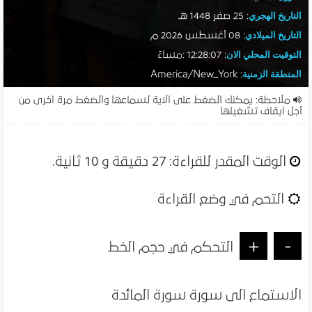
التاريخ الهجري
:
25 صفر 1448 هـ
التاريخ الميلادي
:
08 أغسطس 2026 م
التوقيت المحلي الان
:
12:28:08 :مساءً
المنطقة الزمنية
: America/New_York
ملاحظة: يمكنك الضغط على الاية لسماعها والضغط مرة اخرى من
أجل ايقاف تشغيلها
الوقت المقدر للقراءة:
27 دقيقة و 10 ثانية
.
التحم في وضع القراءة
+
-
التحكم في حجم الخط
الاستماع الى سورة سورة المائدة