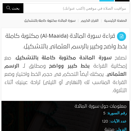
بحث
الصفحة الرئيسية
القران الكريم
سورة المائدة مكتوبة كاملة بالتشكيل
قراءة سورة المائدة (Al-Maaida) مكتوبة كاملة
بخط واضح وكبير بالرسم العثماني بالتشكيل.
تصفح
سورة المائدة مكتوبة كاملة بالتشكيل
، مع
إمكانية القراءة
بخط كبير وواضح
ومطابق لـ
الرسم
العثماني
. يمكنك أيضاً التحكم في حجم الخط واختيار وضع
القراءة المناسب لك (النهاري أو الليلي) لراحة عينيك أثناء
التلاوة.
معلومات حول سورة المائدة
رقم السورة:
5
عدد الآيات:
120
النزول:
مدنية