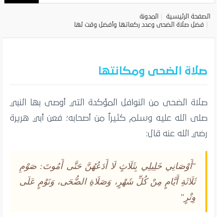
الصفحة الرئيسية
المدونة
فضل صلاة الضحى وعدد ركعاتها وأفضل وقت لها
صلاة الضحى ومكانتها
صلاة الضحى من النوافل المؤكدة التي أوصى بها النبي
صلى الله عليه وسلم كثيراً من أصحابه؛ فعن أبي هريرة
رضي الله عنه قال:
"أَوْصَانِي خَلِيلِي بِثَلَاثٍ لَا أَدَعُهُنَّ حَتَّى أَمُوتَ: صَوْمِ
ثَلَاثَةِ أَيَّامٍ مِنْ كُلِّ شَهْرٍ، وَصَلَاةِ الضُّحَى، وَنَوْمٍ عَلَى
وِتْرٍ"