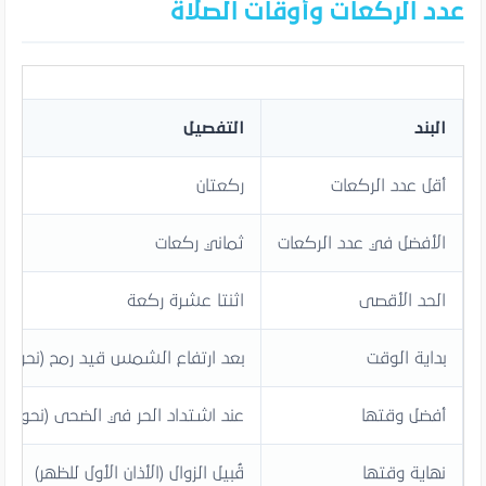
عدد الركعات وأوقات الصلاة
البند
التفصيل
أقل عدد الركعات
ركعتان
الأفضل في عدد الركعات
ثماني ركعات
الحد الأقصى
اثنتا عشرة ركعة
بداية الوقت
بعد ارتفاع الشمس قيد رمح (نحو 15-20 دقيقة بعد شروقها)
أفضل وقتها
عند اشتداد الحر في الضحى (نحو الض
نهاية وقتها
قُبيل الزوال (الأذان الأول للظهر)