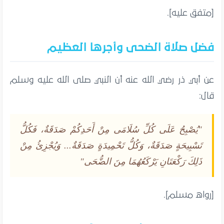
[متفق عليه].
فضل صلاة الضحى وأجرها العظيم
عن أبي ذر رضي الله عنه أن النبي صلى الله عليه وسلم
قال:
"يُصْبِحُ عَلَى كُلِّ سُلَامَى مِنْ أَحَدِكُمْ صَدَقَةٌ، فَكُلُّ
تَسْبِيحَةٍ صَدَقَةٌ، وَكُلُّ تَحْمِيدَةٍ صَدَقَةٌ... وَيُجْزِئُ مِنْ
ذَلِكَ رَكْعَتَانِ يَرْكَعُهُمَا مِنَ الضُّحَى"
[رواه مسلم].