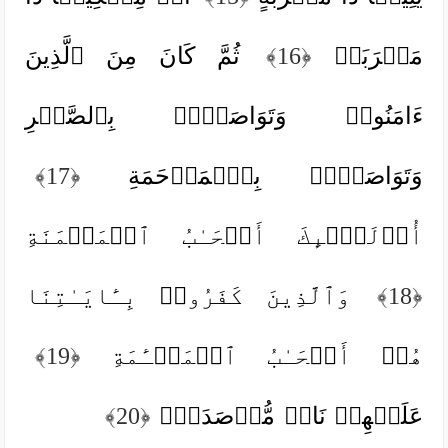
مَتۡرَبَةࣲ
﴿16﴾
ثُمَّ كَانَ مِنَ ٱلَّذِینَ
ءَامَنُوا۟ وَتَوَاصَوۡا۟ بِٱلصَّبۡرِ
وَتَوَاصَوۡا۟ بِٱلۡمَرۡحَمَةِ
﴿17﴾
أُو۟لَـٰۤىِٕكَ أَصۡحَـٰبُ ٱلۡمَیۡمَنَةِ
﴿18﴾
وَٱلَّذِینَ كَفَرُوا۟ بِـَٔایَـٰتِنَا
هُمۡ أَصۡحَـٰبُ ٱلۡمَشۡـَٔمَةِ
﴿19﴾
عَلَیۡهِمۡ نَارࣱ مُّؤۡصَدَةُۢ
﴿20﴾