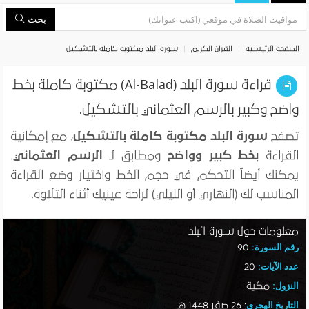
بحث
الصفحة الرئيسية
القران الكريم
سورة البلد مكتوبة كاملة بالتشكيل
قراءة سورة البلد (Al-Balad) مكتوبة كاملة بخط
واضح وكبير بالرسم العثماني بالتشكيل.
تصفح
سورة البلد مكتوبة كاملة بالتشكيل
، مع إمكانية
القراءة
بخط كبير وواضح
ومطابق لـ
الرسم العثماني
.
يمكنك أيضاً التحكم في حجم الخط واختيار وضع القراءة
المناسب لك (النهاري أو الليلي) لراحة عينيك أثناء التلاوة.
معلومات حول سورة البلد
رقم السورة:
90
عدد الآيات:
20
النزول:
مكية
التاريخ الهجري
:
26 صفر 1448 هـ