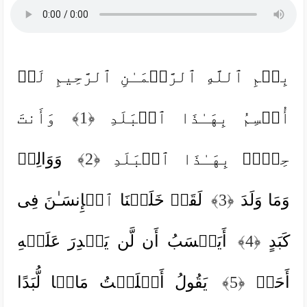
بِسۡمِ ٱللَّهِ ٱلرَّحۡمَـٰنِ ٱلرَّحِیمِ لَاۤ
أُقۡسِمُ بِهَـٰذَا ٱلۡبَلَدِ
﴿1﴾
وَأَنتَ
حِلُّۢ بِهَـٰذَا ٱلۡبَلَدِ
﴿2﴾
وَوَالِدࣲ
وَمَا وَلَدَ
﴿3﴾
لَقَدۡ خَلَقۡنَا ٱلۡإِنسَـٰنَ فِی
كَبَدٍ
﴿4﴾
أَیَحۡسَبُ أَن لَّن یَقۡدِرَ عَلَیۡهِ
أَحَدࣱ
﴿5﴾
یَقُولُ أَهۡلَكۡتُ مَالࣰا لُّبَدًا