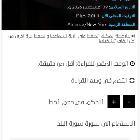
التاريخ الميلادي
:
09 أغسطس 2026 م
التوقيت المحلي الان
:
7:01:12 :صباحًا
المنطقة الزمنية
: America/New_York
ملاحظة: يمكنك الضغط على الاية لسماعها والضغط مرة اخرى من
أجل ايقاف تشغيلها
الوقت المقدر للقراءة:
أقل من دقيقة
.
التحم في وضع القراءة
+
-
التحكم في حجم الخط
الاستماع الى سورة سورة البلد