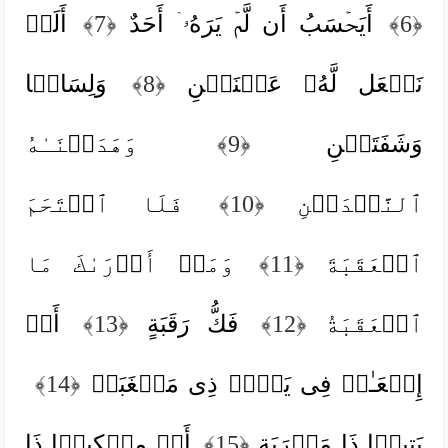
﴿6﴾
أَیَحۡسَبُ أَن لَّمۡ یَرَهُۥۤ أَحَدٌ
﴿7﴾
أَلَمۡ
نَجۡعَل لَّهُۥ عَیۡنَیۡنِ
﴿8﴾
وَلِسَانࣰا
وَشَفَتَیۡنِ
﴿9﴾
وَهَدَیۡنَـٰهُ
ٱلنَّجۡدَیۡنِ
﴿10﴾
فَلَا ٱقۡتَحَمَ
ٱلۡعَقَبَةَ
﴿11﴾
وَمَاۤ أَدۡرَىٰكَ مَا
ٱلۡعَقَبَةُ
﴿12﴾
فَكُّ رَقَبَةٍ
﴿13﴾
أَوۡ
إِطۡعَـٰمࣱ فِی یَوۡمࣲ ذِی مَسۡغَبَةࣲ
﴿14﴾
یَتِیمࣰا ذَا مَقۡرَبَةٍ
﴿15﴾
أَوۡ مِسۡكِینࣰا ذَا