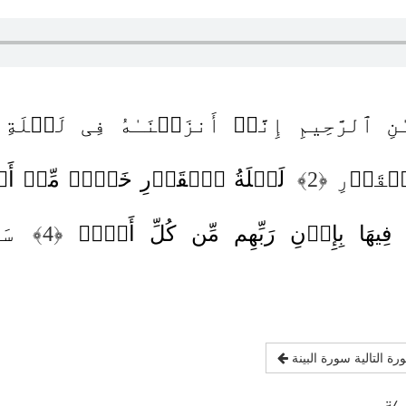
ـٰنِ ٱلرَّحِیمِ إِنَّاۤ أَنزَلۡنَـٰهُ فِی لَیۡلَ
لۡقَدۡرِ
﴿2﴾
لَیۡلَةُ ٱلۡقَدۡرِ خَیۡرࣱ مِّنۡ 
ُ فِیهَا بِإِذۡنِ رَبِّهِم مِّن كُلِّ أَمۡرࣲ
﴿4﴾
سَ
رة التالية سورة البينة