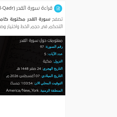
قراءة سورة القدر (Al-Qadr) مكتوبة كاملة بخط واضح وكبير بالرسم العثماني بالتشكيل.
تصفح
سورة القدر مكتوبة كامل
التحكم في حجم الخط واختيار وضع الق
معلومات حول سورة القدر
رقم السورة:
97
عدد الآيات:
5
النزول:
مكية
التاريخ الهجري
:
24 صفر 1448 هـ
التاريخ الميلادي
:
07 أغسطس 2026 م
التوقيت المحلي الان
:
1:03:55 :مساءً
المنطقة الزمنية
: America/New_York