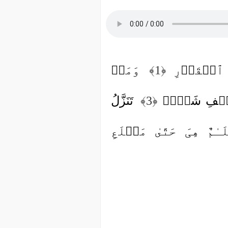
ةِ ٱلۡقَدۡرِ
﴿1﴾
وَمَاۤ
أَلۡفِ شَهۡرࣲ
﴿3﴾
تَنَزَّلُ
لَـٰمٌ هِیَ حَتَّىٰ مَطۡلَعِ