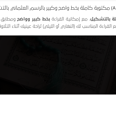
ة بالتشكيل
، مع إمكانية القراءة
بخط كبير وواضح
ومطابق ل
راءة المناسب لك (النهاري أو الليلي) لراحة عينيك أثناء التلاوة