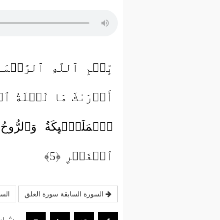
بِّسۡمِ ٱللَّهِ ٱلرَّحۡمَ
أَدۡرَىٰكَ مَا لَیۡلَةُ ٱ
ٱلۡمَلَـٰۤىِٕكَةُ وَٱلرُّوح
ٱلۡفَجۡرِ
﴿5﴾
السورة السابقة سورة العلق
السو