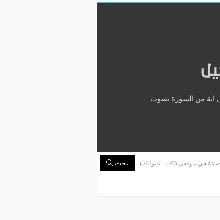
يل
كل اية من السورة بصوت
بحث