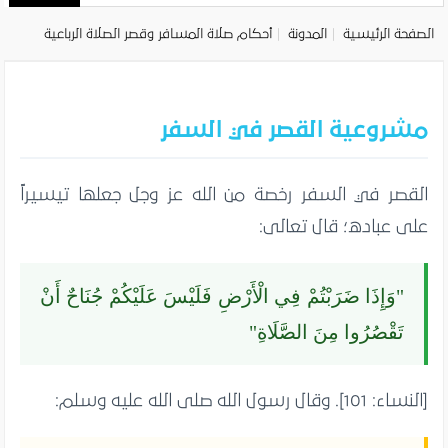
الصفحة الرئيسية
المدونة
أحكام صلاة المسافر وقصر الصلاة الرباعية
مشروعية القصر في السفر
القصر في السفر رخصة من الله عز وجل جعلها تيسيراً
على عباده؛ قال تعالى:
"وَإِذَا ضَرَبْتُمْ فِي الْأَرْضِ فَلَيْسَ عَلَيْكُمْ جُنَاحٌ أَنْ
تَقْصُرُوا مِنَ الصَّلَاةِ"
[النساء: 101]. وقال رسول الله صلى الله عليه وسلم: