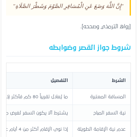
"إِنَّ اللَّهَ وَضَعَ عَنِ الْمُسَافِرِ الصَّوْمَ وَشَطْرَ الصَّلَاةِ"
[رواه الترمذي وصححه].
شروط جواز القصر وضوابطه
الشرط
التفصيل
المسافة المعتبرة
ما يُعادل تقريباً 80 كم فأكثر (ذهاباً) عند جمهور العلماء
نية السفر المباح
يشترط ألا يكون السفر لغرض محر
عدم نية الإقامة الطويلة
إذا نوى الإقام أكثر من 4 أيام عند الجمهور أتم