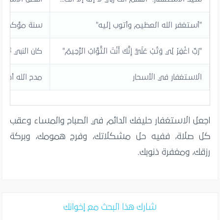
"أستغفر الله العظيم وأتوب إليه"
سنة مؤكدة ب
"رَبِّ اغْفِرْ لِي وَتُبْ عَلَيَّ إِنَّكَ أَنْتَ التَّوَّابُ الرَّحِيمُ"
كان النبي ﷺ ي
الاستغفار في الأسحار
مدح الله أهله
اجعل الاستغفار حليفك الدائم في الصباح والمساء وعقب
كل صلاة، ففيه حل مشكلاتك، وفرج همومك، وبركة
رزقك، ومغفرة ذنوبك.
شارك هذا البحث مع إخوانك