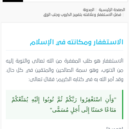
الصفحة الرئيسية
المدونة
فضل الاستغفار وعلاقته بتفريج الكروب وجلب الرزق
الاستغفار ومكانته في الإسلام
الاستغفار هو طلب المغفرة من الله تعالى والتوبة إليه
من الذنوب، وهو سمة الصالحين والمتقين في كل حال.
وقد أمر الله به في كتابه الكريم؛ فقال تعالى:
"وَأَنِ اسْتَغْفِرُوا رَبَّكُمْ ثُمَّ تُوبُوا إِلَيْهِ يُمَتِّعْكُمْ
مَتَاعًا حَسَنًا إِلَى أَجَلٍ مُسَمًّى"