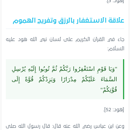
[هود: 3].
علاقة الاستغفار بالرزق وتفريج الهموم
جاء في القرآن الكريم على لسان نبي الله هود عليه
السلام:
"وَيَا قَوْمِ اسْتَغْفِرُوا رَبَّكُمْ ثُمَّ تُوبُوا إِلَيْهِ يُرْسِلِ
السَّمَاءَ عَلَيْكُمْ مِدْرَارًا وَيَزِدْكُمْ قُوَّةً إِلَى
قُوَّتِكُمْ"
[هود: 52].
وعن ابن عباس رضي الله عنه قال: قال رسول الله صلى